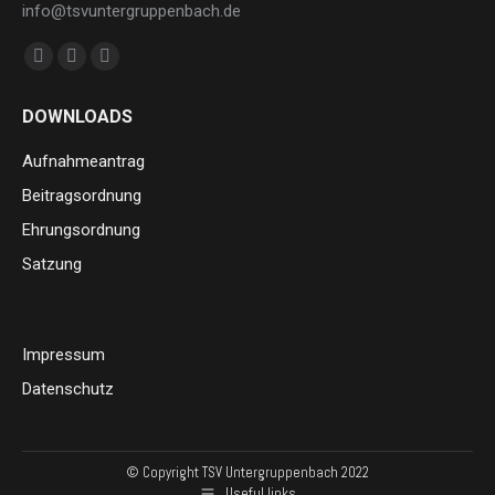
info@tsvuntergruppenbach.de
Finden Sie uns auf:
Facebook
Instagram
E-
page
page
Mail
DOWNLOADS
opens
opens
page
in
in
opens
Aufnahmeantrag
new
new
in
Beitragsordnung
window
window
new
Ehrungsordnung
window
Satzung
Impressum
Datenschutz
© Copyright TSV Untergruppenbach 2022
Useful links