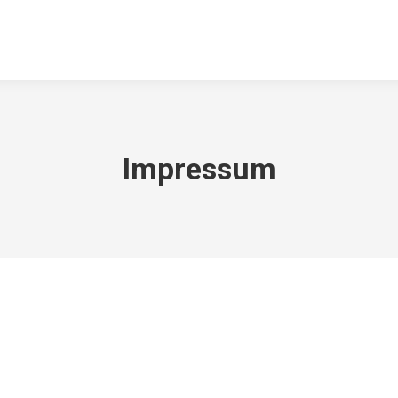
ABTEILUNGEN
DOWNLOADS
KONTAKT
ARCHIV
TSV 
Impressum