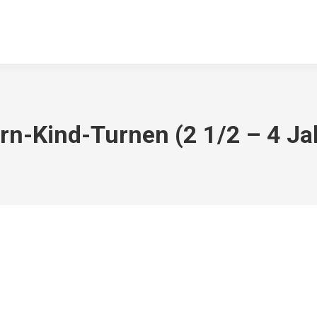
ABTEILUNGEN
DOWNLOADS
KONTAKT
ARCHIV
TSV 
ern-Kind-Turnen (2 1/2 – 4 Ja