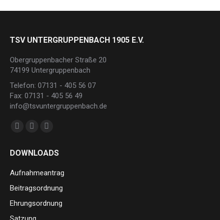
TSV UNTERGRUPPENBACH 1905 E.V.
Obergruppenbacher Straße 20
74199 Untergruppenbach
Telefon: 07131 - 405 56 07
Fax: 07131 - 405 56 49
info@tsvuntergruppenbach.de
Finden Sie uns auf:
Facebook
Instagram
E-
page
page
Mail
DOWNLOADS
opens
opens
page
in
in
opens
Aufnahmeantrag
new
new
in
Beitragsordnung
window
window
new
Ehrungsordnung
window
Satzung