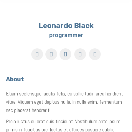
Leonardo Black
programmer
YouTube
Twitter
Pinterest
Facebook
Foursquare
About
Etiam scelerisque iaculis felis, eu sollicitudin arcu hendrerit
vitae. Aliquam eget dapibus nulla. In nulla enim, fermentum
nec placerat hendrerit!
Proin luctus eu erat quis tincidunt. Vestibulum ante ipsum
primis in faucibus orci luctus et ultrices posuere cubilia