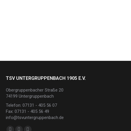
2023 Benimmstudio Häberle
8. August 2024
.
Read more
TSV UNTERGRUPPENBACH 1905 E.V.
Obergruppenbacher Straße 20
74199 Untergruppenbach
Telefon: 07131 - 405 56 07
Fax: 07131 - 405 56 49
info@tsvuntergruppenbach.de
Finden Sie uns auf: