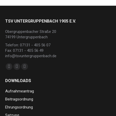
TSV UNTERGRUPPENBACH 1905 E.V.
Obergruppenbacher Straße 20
74199 Untergruppenbach
Telefon: 07131 - 405 56 07
Fax: 07131 - 405 56 49
info@tsvuntergruppenbach.de
Finden Sie uns auf:
Facebook
Instagram
E-
page
page
Mail
DOWNLOADS
opens
opens
page
in
in
opens
Aufnahmeantrag
new
new
in
Beitragsordnung
window
window
new
Ehrungsordnung
window
Satzung