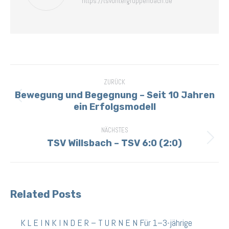
https://tsvuntergruppenbach.de
Kommentarnavigation
ZURÜCK
Bewegung und Begegnung – Seit 10 Jahren
Vorheriger
ein Erfolgsmodell
Beitrag:
NÄCHSTES
TSV Willsbach – TSV 6:0 (2:0)
Nächster
Beitrag:
Related Posts
K L E I N K I N D E R – T U R N E N Für 1–3-jährige