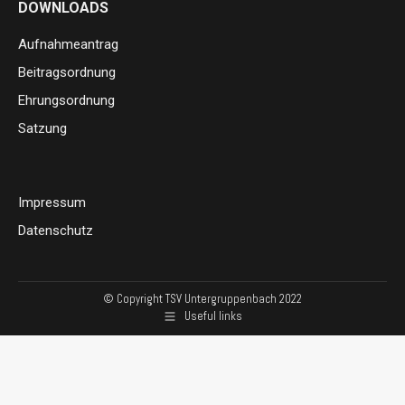
DOWNLOADS
opens
opens
page
in
in
opens
Aufnahmeantrag
new
new
in
Beitragsordnung
window
window
new
Ehrungsordnung
window
Satzung
Impressum
Datenschutz
© Copyright TSV Untergruppenbach 2022
Useful links