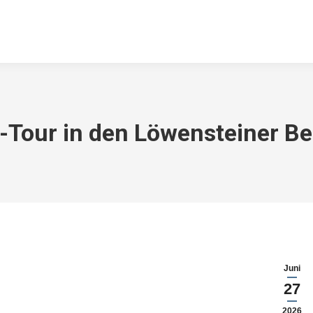
NGEN
DOWNLOADS
KONTAKT
ARCHIV
TSV SPORTGA
-Tour in den Löwensteiner B
Juni
27
2026