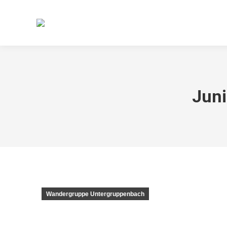
HOME
TERMINE
ABTEILU
Juni
Wandergruppe Untergruppenbach