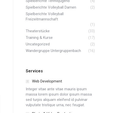
Spielberichte Tennisjugend
(4)
Spielberichte Volleyball Damen
(2)
Spielberichte Volleyball
Freizeitmannschaft
(1)
Theaterstücke
(33)
Training & Kurse
(17)
Uncategorized
(2)
Wandergruppe Untergruppenbach
(16)
Services
Web Development
Integer vitae ante vitae mauris ipsum
massa lorem ipsum dolor ipsum massa
sed turpis aliquam eleifend id pulvinar
vulputate tristique urna, nec feugiat.