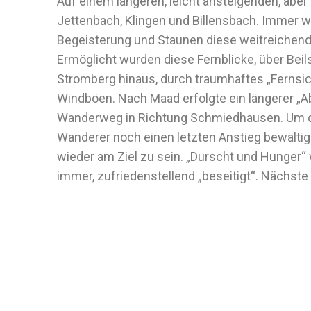
Auf einem längeren, leicht ansteigenden, aber
Jettenbach, Klingen und Billensbach. Immer w
Begeisterung und Staunen diese weitreichen
Ermöglicht wurden diese Fernblicke, über Beils
Stromberg hinaus, durch traumhaftes „Fernsich
Windböen. Nach Maad erfolgte ein längerer „A
Wanderweg in Richtung Schmiedhausen. Um d
Wanderer noch einen letzten Anstieg bewältig
wieder am Ziel zu sein. „Durscht und Hunger“ 
immer, zufriedenstellend „beseitigt“. Nächst