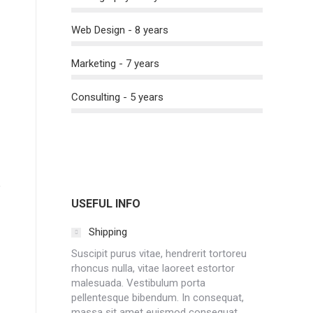
Web Design - 8 years
Marketing - 7 years
Consulting - 5 years
USEFUL INFO
Shipping
Suscipit purus vitae, hendrerit tortoreu
rhoncus nulla, vitae laoreet estortor
malesuada. Vestibulum porta
pellentesque bibendum. In consequat,
massa sit amet euismod consequat.