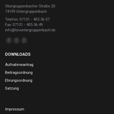
Obergruppenbacher Straße 20
74199 Untergruppenbach
Telefon: 07131 - 405 56 07
Fax: 07131 - 405 56 49
info@tsvuntergruppenbach.de
Finden Sie uns auf:
Facebook
Instagram
E-
page
page
Mail
DOWNLOADS
opens
opens
page
in
in
opens
Aufnahmeantrag
new
new
in
Beitragsordnung
window
window
new
Ehrungsordnung
window
Satzung
Impressum