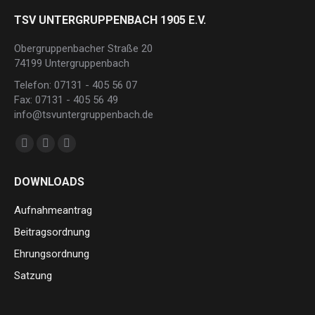
TSV UNTERGRUPPENBACH 1905 E.V.
Obergruppenbacher Straße 20
74199 Untergruppenbach
Telefon: 07131 - 405 56 07
Fax: 07131 - 405 56 49
info@tsvuntergruppenbach.de
Finden Sie uns auf:
Facebook
Instagram
E-
page
page
Mail
DOWNLOADS
opens
opens
page
in
in
opens
Aufnahmeantrag
new
new
in
Beitragsordnung
window
window
new
Ehrungsordnung
window
Satzung