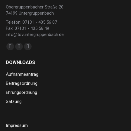
Obergruppenbacher Straße 20
74199 Untergruppenbach
Telefon: 07131 - 405 56 07
Fax: 07131 - 405 56 49
info@tsvuntergruppenbach.de
Finden Sie uns auf:
Facebook
Instagram
E-
page
page
Mail
DOWNLOADS
opens
opens
page
in
in
opens
Aufnahmeantrag
new
new
in
Beitragsordnung
window
window
new
Ehrungsordnung
window
Satzung
Impressum