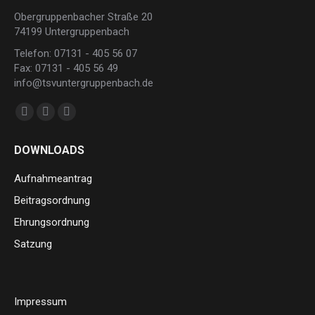
Obergruppenbacher Straße 20
74199 Untergruppenbach
Telefon: 07131 - 405 56 07
Fax: 07131 - 405 56 49
info@tsvuntergruppenbach.de
Finden Sie uns auf:
Facebook
Instagram
E-
page
page
Mail
DOWNLOADS
opens
opens
page
in
in
opens
Aufnahmeantrag
new
new
in
Beitragsordnung
window
window
new
Ehrungsordnung
window
Satzung
Impressum