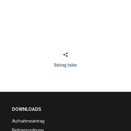
lender
iCalendar
Beitrag teilen
DOWNLOADS
Aufnahmeantrag
Beitragsordnung