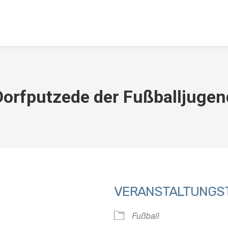
ABTEILUNGEN
DOWNLOADS
KONTAKT
ARCHIV
TSV 
Dorfputzede der Fußballjugen
VERANSTALTUNGS
Fußball