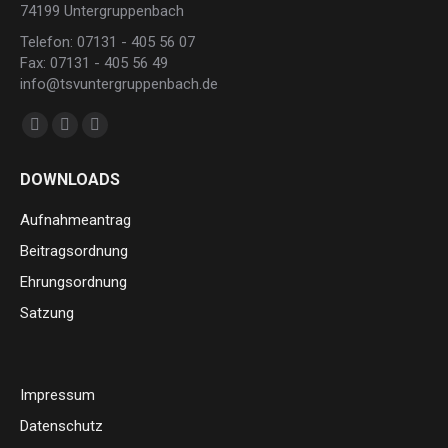
74199 Untergruppenbach
Telefon: 07131 - 405 56 07
Fax: 07131 - 405 56 49
info@tsvuntergruppenbach.de
Finden Sie uns auf:
Facebook
Instagram
E-
page
page
Mail
DOWNLOADS
opens
opens
page
in
in
opens
Aufnahmeantrag
new
new
in
Beitragsordnung
window
window
new
Ehrungsordnung
window
Satzung
Impressum
Datenschutz