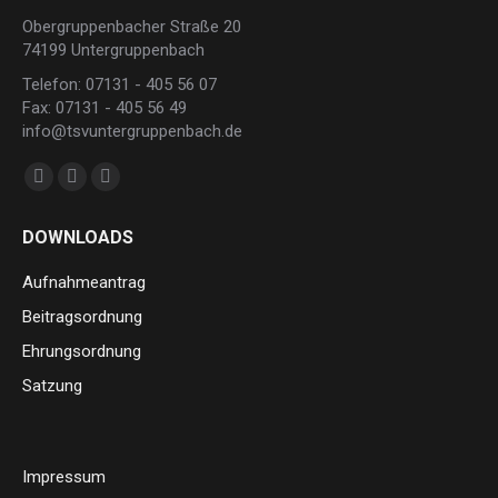
Obergruppenbacher Straße 20
74199 Untergruppenbach
Telefon: 07131 - 405 56 07
Fax: 07131 - 405 56 49
info@tsvuntergruppenbach.de
Finden Sie uns auf:
Facebook
Instagram
E-
page
page
Mail
DOWNLOADS
opens
opens
page
in
in
opens
Aufnahmeantrag
new
new
in
Beitragsordnung
window
window
new
Ehrungsordnung
window
Satzung
Impressum