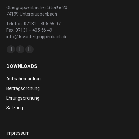
Obergruppenbacher Straße 20
74199 Untergruppenbach
Telefon: 07131 - 405 56 07
Fax: 07131 - 405 56 49
info@tsvuntergruppenbach.de
Finden Sie uns auf:
Facebook
Instagram
E-
page
page
Mail
DOWNLOADS
opens
opens
page
in
in
opens
Aufnahmeantrag
new
new
in
Beitragsordnung
window
window
new
Ehrungsordnung
window
Satzung
Impressum