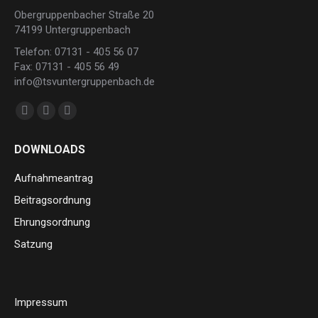
Obergruppenbacher Straße 20
74199 Untergruppenbach
Telefon: 07131 - 405 56 07
Fax: 07131 - 405 56 49
info@tsvuntergruppenbach.de
Finden Sie uns auf:
Facebook
Instagram
E-
page
page
Mail
DOWNLOADS
opens
opens
page
in
in
opens
Aufnahmeantrag
new
new
in
Beitragsordnung
window
window
new
Ehrungsordnung
window
Satzung
Impressum