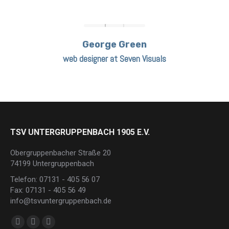
George Green
web designer at Seven Visuals
TSV UNTERGRUPPENBACH 1905 E.V.
Obergruppenbacher Straße 20
74199 Untergruppenbach
Telefon: 07131 - 405 56 07
Fax: 07131 - 405 56 49
info@tsvuntergruppenbach.de
Finden Sie uns auf:
Facebook
Instagram
E-