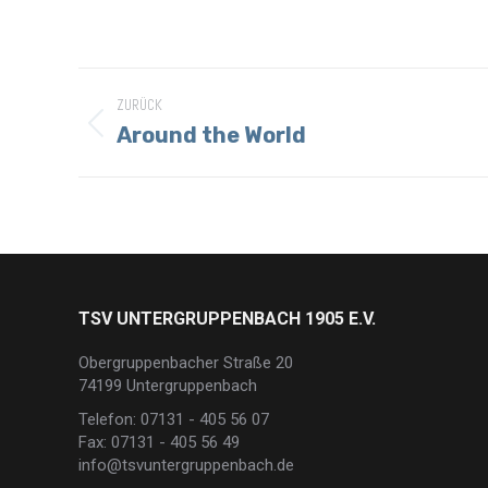
Album-
ZURÜCK
Navigation
Around the World
Vorheriges
Album:
TSV UNTERGRUPPENBACH 1905 E.V.
Obergruppenbacher Straße 20
74199 Untergruppenbach
Telefon: 07131 - 405 56 07
Fax: 07131 - 405 56 49
info@tsvuntergruppenbach.de