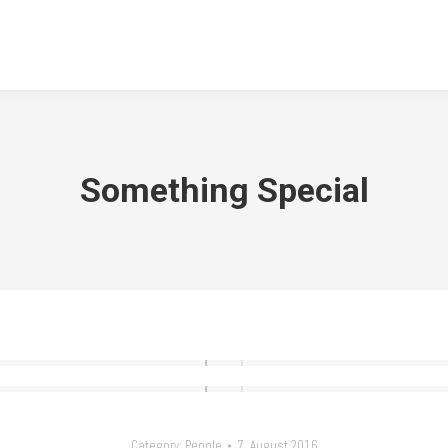
ABTEILUNGEN
DOWNLOADS
KONTAKT
ARCHIV
TSV 
Something Special
Category:
People
7. August 2016