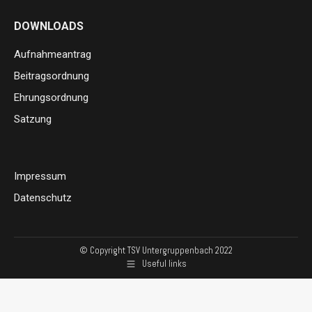
page
page
Mail
DOWNLOADS
opens
opens
page
in
in
opens
Aufnahmeantrag
new
new
in
Beitragsordnung
window
window
new
Ehrungsordnung
window
Satzung
Impressum
Datenschutz
© Copyright TSV Untergruppenbach 2022
Useful links