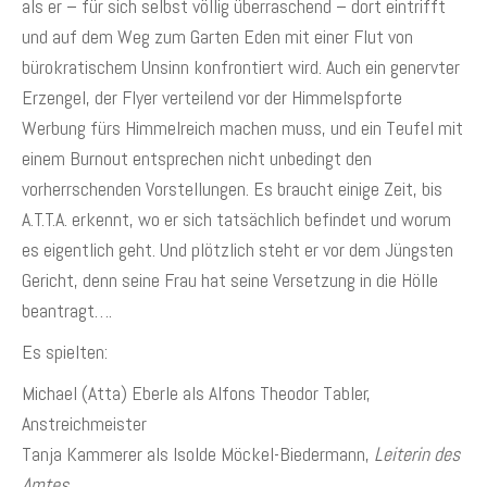
als er – für sich selbst völlig überraschend – dort eintrifft
und auf dem Weg zum Garten Eden mit einer Flut von
bürokratischem Unsinn konfrontiert wird. Auch ein genervter
Erzengel, der Flyer verteilend vor der Himmelspforte
Werbung fürs Himmelreich machen muss, und ein Teufel mit
einem Burnout entsprechen nicht unbedingt den
vorherrschenden Vorstellungen. Es braucht einige Zeit, bis
A.T.T.A. erkennt, wo er sich tatsächlich befindet und worum
es eigentlich geht. Und plötzlich steht er vor dem Jüngsten
Gericht, denn seine Frau hat seine Versetzung in die Hölle
beantragt….
Es spielten:
Michael (Atta) Eberle als Alfons Theodor Tabler,
Anstreichmeister
Tanja Kammerer als Isolde Möckel-Biedermann,
Leiterin des
Amtes