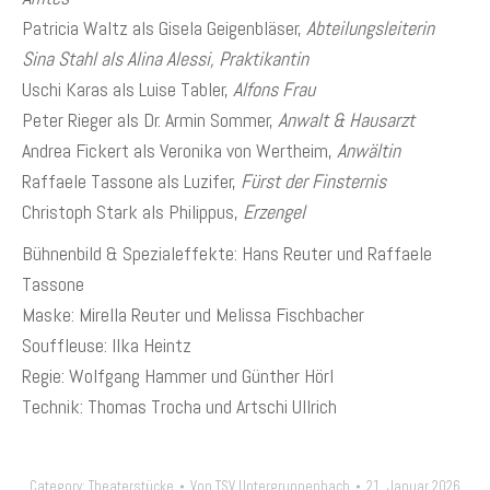
Patricia Waltz als Gisela Geigenbläser,
Abteilungsleiterin
Sina Stahl als Alina Alessi, Praktikantin
Uschi Karas als Luise Tabler,
Alfons Frau
Peter Rieger als Dr. Armin Sommer,
Anwalt
& Hausarzt
Andrea Fickert als Veronika von Wertheim,
Anwältin
Raffaele Tassone als Luzifer,
Fürst der Finsternis
Christoph Stark als Philippus,
Erzengel
Bühnenbild & Spezialeffekte: Hans Reuter und Raffaele
Tassone
Maske: Mirella Reuter und Melissa Fischbacher
Souffleuse: Ilka Heintz
Regie: Wolfgang Hammer und Günther Hörl
Technik: Thomas Trocha und Artschi Ullrich
Category:
Theaterstücke
Von
TSV Untergruppenbach
21. Januar 2026