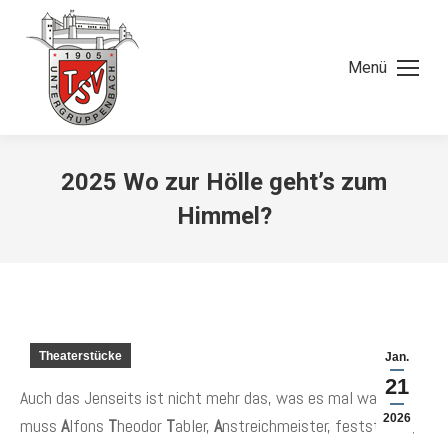
Menü
2025 Wo zur Hölle geht’s zum
Himmel?
Theaterstücke
Jan.
21
Auch das Jenseits ist nicht mehr das, was es mal war. Das
2026
muss
A
lfons
T
heodor
T
abler,
A
nstreichmeister, feststellen,