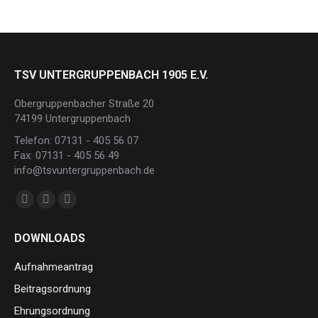
TSV UNTERGRUPPENBACH 1905 E.V.
Obergruppenbacher Straße 20
74199 Untergruppenbach
Telefon: 07131 - 405 56 07
Fax: 07131 - 405 56 49
info@tsvuntergruppenbach.de
Finden Sie uns auf:
Facebook
Instagram
E-
page
page
Mail
DOWNLOADS
opens
opens
page
in
in
opens
Aufnahmeantrag
new
new
in
Beitragsordnung
window
window
new
Ehrungsordnung